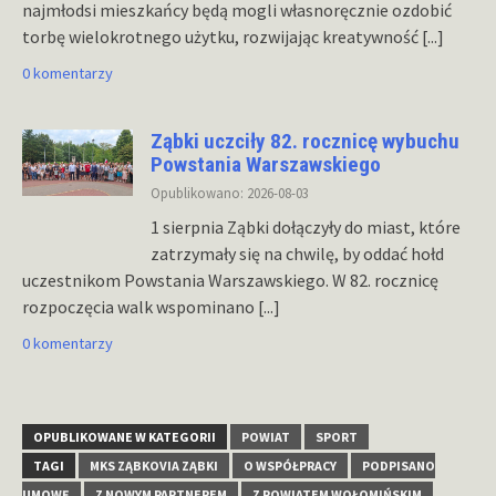
najmłodsi mieszkańcy będą mogli własnoręcznie ozdobić
torbę wielokrotnego użytku, rozwijając kreatywność
[...]
0 komentarzy
Ząbki uczciły 82. rocznicę wybuchu
Powstania Warszawskiego
Opublikowano: 2026-08-03
1 sierpnia Ząbki dołączyły do miast, które
zatrzymały się na chwilę, by oddać hołd
uczestnikom Powstania Warszawskiego. W 82. rocznicę
rozpoczęcia walk wspominano
[...]
0 komentarzy
OPUBLIKOWANE W KATEGORII
POWIAT
SPORT
TAGI
MKS ZĄBKOVIA ZĄBKI
O WSPÓŁPRACY
PODPISANO
UMOWĘ
Z NOWYM PARTNEREM
Z POWIATEM WOŁOMIŃSKIM