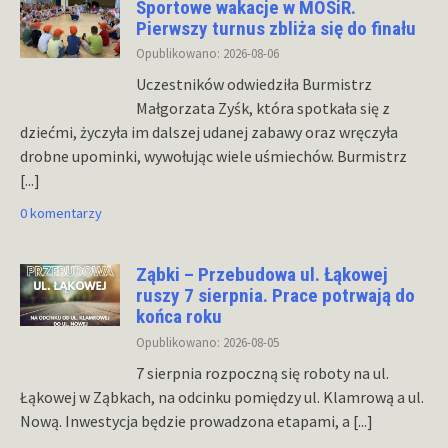
Sportowe wakacje w MOSiR.
Pierwszy turnus zbliża się do finału
Opublikowano: 2026-08-06
Uczestników odwiedziła Burmistrz
Małgorzata Zyśk, która spotkała się z
dziećmi, życzyła im dalszej udanej zabawy oraz wręczyła
drobne upominki, wywołując wiele uśmiechów. Burmistrz
[...]
0 komentarzy
Ząbki – Przebudowa ul. Łąkowej
ruszy 7 sierpnia. Prace potrwają do
końca roku
Opublikowano: 2026-08-05
7 sierpnia rozpoczną się roboty na ul.
Łąkowej w Ząbkach, na odcinku pomiędzy ul. Klamrową a ul.
Nową. Inwestycja będzie prowadzona etapami, a
[...]