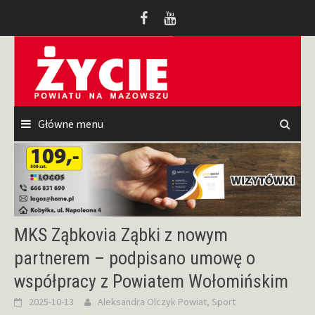
Przeskocz
do
treści
Główne menu
MKS Ząbkovia Ząbki z nowym
partnerem – podpisano umowę o
współpracy z Powiatem Wołomińskim
2025-10-13
Aleksandra Olczyk
Powiat
,
Sport