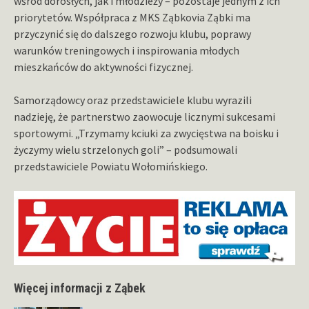
wśród dorosłych, jak i młodzieży – pozostaje jednym z ich
priorytetów. Współpraca z MKS Ząbkovia Ząbki ma
przyczynić się do dalszego rozwoju klubu, poprawy
warunków treningowych i inspirowania młodych
mieszkańców do aktywności fizycznej.
Samorządowcy oraz przedstawiciele klubu wyrazili
nadzieję, że partnerstwo zaowocuje licznymi sukcesami
sportowymi. „Trzymamy kciuki za zwycięstwa na boisku i
życzymy wielu strzelonych goli” – podsumowali
przedstawiciele Powiatu Wołomińskiego.
Więcej informacji z Ząbek