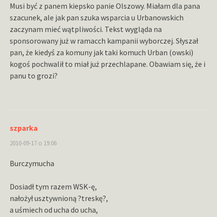
Musi być z panem kiepsko panie Olszowy. Miałam dla pana
szacunek, ale jak pan szuka wsparcia u Urbanowskich
zaczynam mieć wątpliwości. Tekst wygląda na
sponsorowany już w ramacch kampanii wyborczej. Słyszał
pan, że kiedyś za komuny jak taki komuch Urban (owski)
kogoś pochwalił to miał już przechlapane. Obawiam się, że i
panu to grozi?
szparka
2010-09-17 o 19:06
Burczymucha
Dosiadł tym razem WSK-ę,
nałożył usztywnioną ?treskę?,
a uśmiech od ucha do ucha,