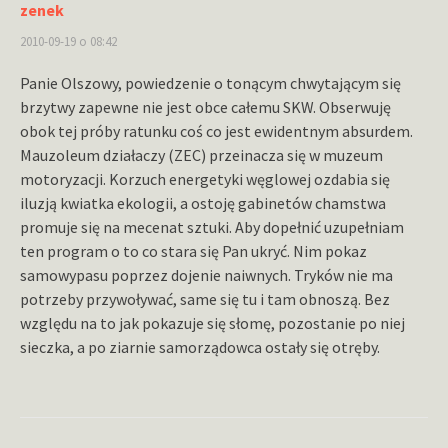
zenek
2010-09-19 o 08:42
Panie Olszowy, powiedzenie o tonącym chwytającym się
brzytwy zapewne nie jest obce całemu SKW. Obserwuję
obok tej próby ratunku coś co jest ewidentnym absurdem.
Mauzoleum działaczy (ZEC) przeinacza się w muzeum
motoryzacji. Korzuch energetyki węglowej ozdabia się
iluzją kwiatka ekologii, a ostoję gabinetów chamstwa
promuje się na mecenat sztuki. Aby dopełnić uzupełniam
ten program o to co stara się Pan ukryć. Nim pokaz
samowypasu poprzez dojenie naiwnych. Tryków nie ma
potrzeby przywoływać, same się tu i tam obnoszą. Bez
względu na to jak pokazuje się słomę, pozostanie po niej
sieczka, a po ziarnie samorządowca ostały się otręby.