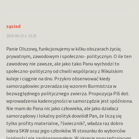
sąsiad
2010-09-23 o 23:25
Panie Olszowy, funkcjonujemy w kilku obszarach życia;
prywatnym, zawodowym i społeczno- politycznyn. O ile ten
zawodowy nie zawsze, ale jako tako Panu wychodzi to
społeczno-polityczny od chwili wspólpracy z Mikulskim
kuleje i ciągnie na dno. Przykro obserwować kiedy
samorządowiec przeradza się wzorem Burmistrza w
bezwzględnego politycznego zwierza. Propozycja PiS dot.
wprowadzenia kadencyjności w samorządzie jest spóźniona.
Nie mam do Pana nic jako człowieka, ale jako działacz
samorządowy i lokalny polityk dowiódł Pan, że liczą się
tylko profity materialne, ?świecznik?, władza raz dobro
lidera SKW oraz jego członków. W stosunku do wyborców
lojalności nie zaobserwowałem. W okresie poprzedzającym