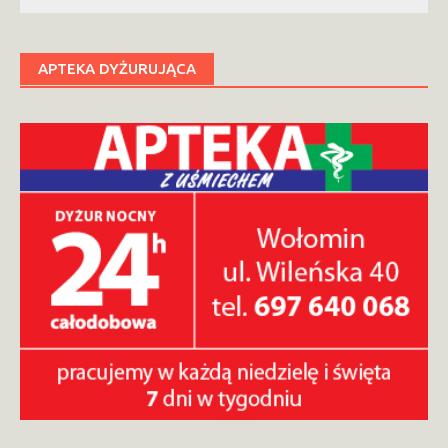
APTEKA DYŻURUJĄCA