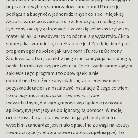
poprzednie wybory samorządowe uruchomił Pan akcję
podłącznia budynków jednorodzinnych do sieci miejskiej.
Akcja ta zaraz po wyborach się zakończyła, a niedługo po
tym ceny zaczęły galopować. Ukazał się wówczas krytyczny
materiał jaki przewidywał to co później się wydarzyło. Akcja
solary jaką szumnie się tu reklamuje jest ?podpięciem? pod
program ogólnopolski jaki uruchomił Fundusz Ochrony
Środowiska z tym, że nikt z niego nie kandyduje na radnego,
posła, burmistrza czy prezydenta. To co czynią samorządy w
zakresie tego programu to obowiązek, a nie
dobrodziejstwo. Życzę aby udało się zainteresowanym
pozyskać dotacje i zainstalować instalacje. Z tego co wiem
to dotacje można pozyskać również w trybie
indywidualnym, dlatego grupowe wystąpienie (wniosek
aplikacyjny) jest jedynie obligatoryjną pomocą. W mojej
ocenie instalacja solarów w istniejących budynkach o
wysokim standardze jest mało opłacalna z uwagi na koszty
towarzyszące (wielobranżowe roboty uzupełniające). To