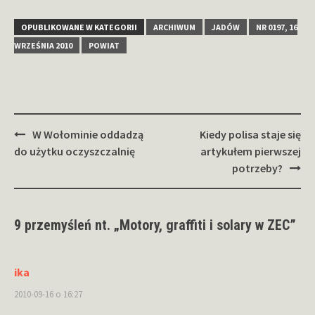
OPUBLIKOWANE W KATEGORII
ARCHIWUM
JADÓW
NR 0197, 16
WRZEŚNIA 2010
POWIAT
Zobacz
W Wołominie oddadzą
Kiedy polisa staje się
wpisy
do użytku oczyszczalnię
artykułem pierwszej
potrzeby?
9 przemyśleń nt. „
Motory, graffiti i solary w ZEC
”
ika
2010-09-16 o 16:27