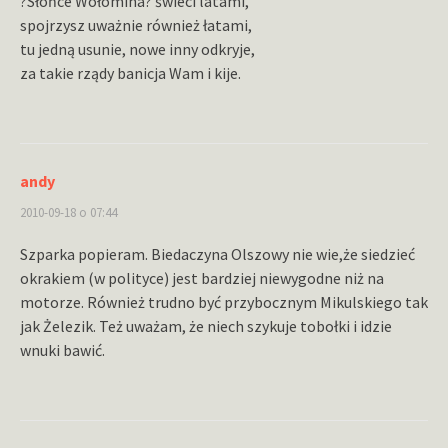
?Słońce Wołomina? świeci latami,
spojrzysz uważnie również łatami,
tu jedną usunie, nowe inny odkryje,
za takie rządy banicja Wam i kije.
andy
2010-09-18 o 07:44
Szparka popieram. Biedaczyna Olszowy nie wie,że siedzieć
okrakiem (w polityce) jest bardziej niewygodne niż na
motorze. Również trudno być przybocznym Mikulskiego tak
jak Żelezik. Też uważam, że niech szykuje tobołki i idzie
wnuki bawić.