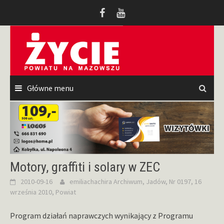
Przeskocz
do
treści
Główne menu
Motory, graffiti i solary w ZEC
2010-09-16
emiliachachira
Archiwum
,
Jadów
,
Nr 0197, 16
września 2010
,
Powiat
Program działań naprawczych wynikający z Programu