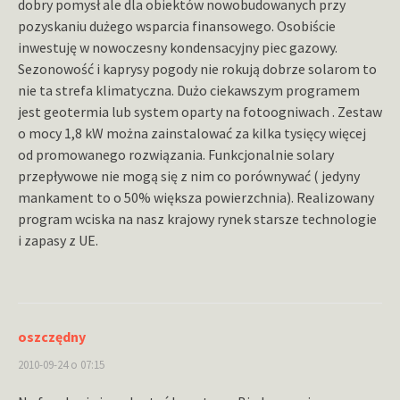
dobry pomysł ale dla obiektów nowobudowanych przy
pozyskaniu dużego wsparcia finansowego. Osobiście
inwestuję w nowoczesny kondensacyjny piec gazowy.
Sezonowość i kaprysy pogody nie rokują dobrze solarom to
nie ta strefa klimatyczna. Dużo ciekawszym programem
jest geotermia lub system oparty na fotoogniwach . Zestaw
o mocy 1,8 kW można zainstalować za kilka tysięcy więcej
od promowanego rozwiązania. Funkcjonalnie solary
przepływowe nie mogą się z nim co porównywać ( jedyny
mankament to o 50% większa powierzchnia). Realizowany
program wciska na nasz krajowy rynek starsze technologie
i zapasy z UE.
oszczędny
2010-09-24 o 07:15