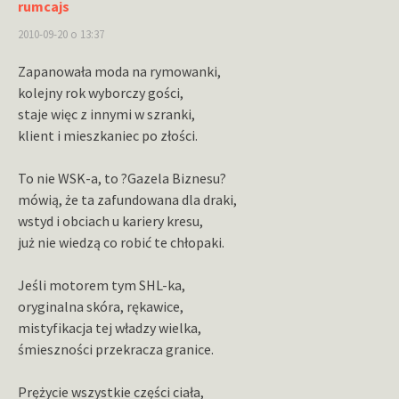
rumcajs
2010-09-20 o 13:37
Zapanowała moda na rymowanki,
kolejny rok wyborczy gości,
staje więc z innymi w szranki,
klient i mieszkaniec po złości.
To nie WSK-a, to ?Gazela Biznesu?
mówią, że ta zafundowana dla draki,
wstyd i obciach u kariery kresu,
już nie wiedzą co robić te chłopaki.
Jeśli motorem tym SHL-ka,
oryginalna skóra, rękawice,
mistyfikacja tej władzy wielka,
śmieszności przekracza granice.
Prężycie wszystkie części ciała,