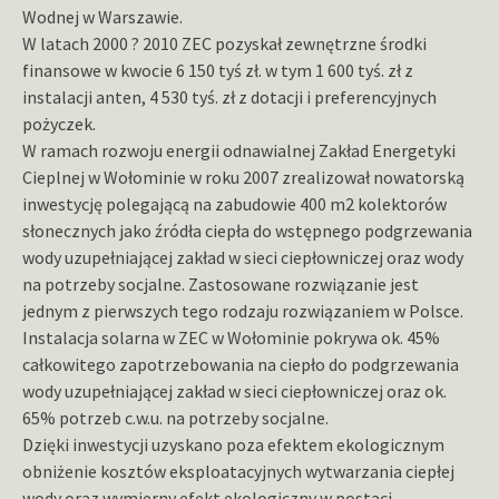
Wodnej w Warszawie.
W latach 2000 ? 2010 ZEC pozyskał zewnętrzne środki
finansowe w kwocie 6 150 tyś zł. w tym 1 600 tyś. zł z
instalacji anten, 4 530 tyś. zł z dotacji i preferencyjnych
pożyczek.
W ramach rozwoju energii odnawialnej Zakład Energetyki
Cieplnej w Wołominie w roku 2007 zrealizował nowatorską
inwestycję polegającą na zabudowie 400 m2 kolektorów
słonecznych jako źródła ciepła do wstępnego podgrzewania
wody uzupełniającej zakład w sieci ciepłowniczej oraz wody
na potrzeby socjalne. Zastosowane rozwiązanie jest
jednym z pierwszych tego rodzaju rozwiązaniem w Polsce.
Instalacja solarna w ZEC w Wołominie pokrywa ok. 45%
całkowitego zapotrzebowania na ciepło do podgrzewania
wody uzupełniającej zakład w sieci ciepłowniczej oraz ok.
65% potrzeb c.w.u. na potrzeby socjalne.
Dzięki inwestycji uzyskano poza efektem ekologicznym
obniżenie kosztów eksploatacyjnych wytwarzania ciepłej
wody oraz wymierny efekt ekologiczny w postaci