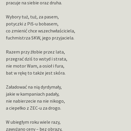
pracuje na siebie oraz druha.
Wybory tuż, tuż, za pasem,
potyczki z PiS-u bobasem,
co zmienić chce wszechwłaściciela,
fuchmistrza SKW, jego przyjaciela.
Razem przy żłobie przez lata,
przegrać dziś to wstyd i strata,
nie motor Wam, a osioł i fura,
bat w rękę to także jest skóra.
Załadować na nią dyrdymały,
jakie w kampaniach padały,
nie nabierzecie na nie nikogo,
a ciepełko z ZEC-u za drogo.
W ubiegłym roku wiele razy,
zawyżano ceny – bez obrazy,