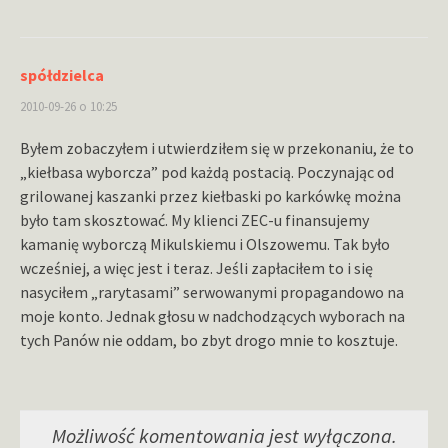
spółdzielca
2010-09-26 o 10:25
Byłem zobaczyłem i utwierdziłem się w przekonaniu, że to
„kiełbasa wyborcza” pod każdą postacią. Poczynając od
grilowanej kaszanki przez kiełbaski po karkówkę można
było tam skosztować. My klienci ZEC-u finansujemy
kamanię wyborczą Mikulskiemu i Olszowemu. Tak było
wcześniej, a więc jest i teraz. Jeśli zapłaciłem to i się
nasyciłem „rarytasami” serwowanymi propagandowo na
moje konto. Jednak głosu w nadchodzących wyborach na
tych Panów nie oddam, bo zbyt drogo mnie to kosztuje.
Możliwość komentowania jest wyłączona.