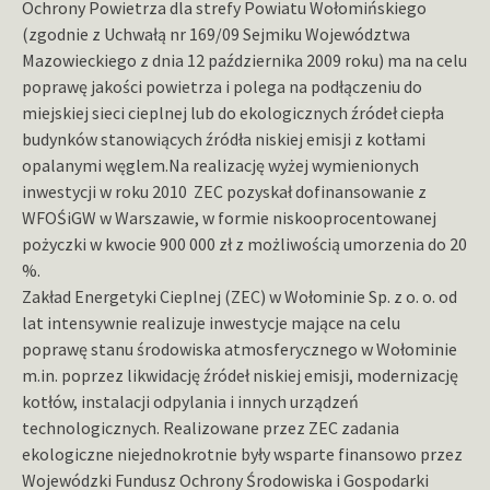
Ochrony Powietrza dla strefy Powiatu Wołomińskiego
(zgodnie z Uchwałą nr 169/09 Sejmiku Województwa
Mazowieckiego z dnia 12 października 2009 roku) ma na celu
poprawę jakości powietrza i polega na podłączeniu do
miejskiej sieci cieplnej lub do ekologicznych źródeł ciepła
budynków stanowiących źródła niskiej emisji z kotłami
opalanymi węglem.
Na realizację wyżej wymienionych
inwestycji w roku 2010 ZEC pozyskał dofinansowanie z
WFOŚiGW w Warszawie, w formie niskooprocentowanej
pożyczki w kwocie 900 000 zł z możliwością umorzenia do 20
%.
Zakład Energetyki Cieplnej (ZEC) w Wołominie Sp. z o. o. od
lat intensywnie realizuje inwestycje mające na celu
poprawę stanu środowiska atmosferycznego w Wołominie
m.in. poprzez likwidację źródeł niskiej emisji, modernizację
kotłów, instalacji odpylania i innych urządzeń
technologicznych. Realizowane przez ZEC zadania
ekologiczne niejednokrotnie były wsparte finansowo przez
Wojewódzki Fundusz Ochrony Środowiska i Gospodarki