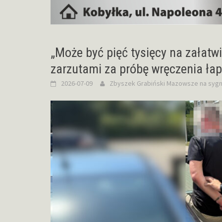
„Może być pięć tysięcy na załatwi
zarzutami za próbę wręczenia ła
2026-07-09
Zbyszek Grabiński
Mazowsze na sygn