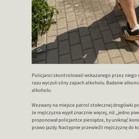
Policjanci skontrolowali wskazanego przez niego 
razu wyczuli silny zapach alkoholu. Badanie alkom
alkoholu.
Wezwany na miejsce patrol stołecznej drogówki p
że mężczyzna wypił znacznie więcej, niż „jedno pi
proponował policjantce pieniądze, by uniknąć kon
prawo jazdy. Następnie przewieźli mężczyznę do k