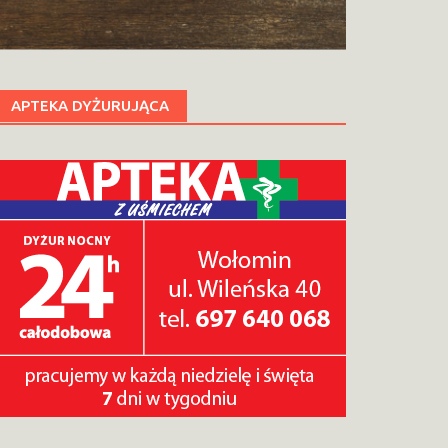
APTEKA DYŻURUJĄCA