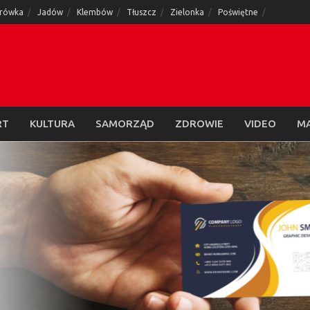
rówka
Jadów
Klembów
Tłuszcz
Zielonka
Poświętne
RT
KULTURA
SAMORZĄD
ZDROWIE
VIDEO
M