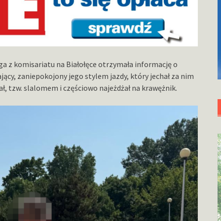
łoga z komisariatu na Białołęce otrzymała informację o
jący, zaniepokojony jego stylem jazdy, który jechał za nim
ał, tzw. slalomem i częściowo najeżdżał na krawężnik.