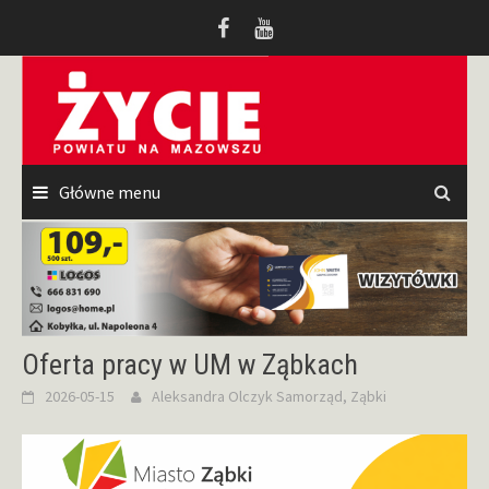
Przeskocz
do
treści
Główne menu
Oferta pracy w UM w Ząbkach
2026-05-15
Aleksandra Olczyk
Samorząd
,
Ząbki