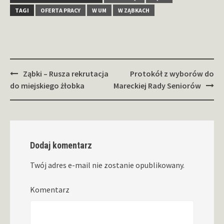
TAGI
OFERTA PRACY
W UM
W ZĄBKACH
Zobacz
Ząbki – Rusza rekrutacja
Protokół z wyborów do
wpisy
do miejskiego żłobka
Mareckiej Rady Seniorów
Dodaj komentarz
Twój adres e-mail nie zostanie opublikowany.
Komentarz