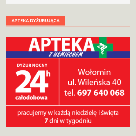
APTEKA DYŻURUJĄCA