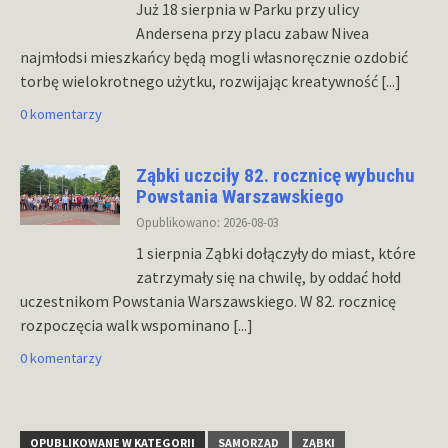
Już 18 sierpnia w Parku przy ulicy
Andersena przy placu zabaw Nivea
najmłodsi mieszkańcy będą mogli własnoręcznie ozdobić
torbę wielokrotnego użytku, rozwijając kreatywność
[...]
0 komentarzy
Ząbki uczciły 82. rocznicę wybuchu
Powstania Warszawskiego
Opublikowano: 2026-08-03
1 sierpnia Ząbki dołączyły do miast, które
zatrzymały się na chwilę, by oddać hołd
uczestnikom Powstania Warszawskiego. W 82. rocznicę
rozpoczęcia walk wspominano
[...]
0 komentarzy
OPUBLIKOWANE W KATEGORII
SAMORZĄD
ZĄBKI