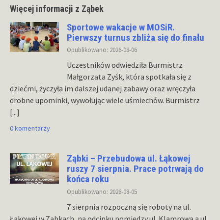
Więcej informacji z Ząbek
Sportowe wakacje w MOSiR.
Pierwszy turnus zbliża się do finału
Opublikowano: 2026-08-06
Uczestników odwiedziła Burmistrz
Małgorzata Zyśk, która spotkała się z
dziećmi, życzyła im dalszej udanej zabawy oraz wręczyła
drobne upominki, wywołując wiele uśmiechów. Burmistrz
[...]
0 komentarzy
Ząbki – Przebudowa ul. Łąkowej
ruszy 7 sierpnia. Prace potrwają do
końca roku
Opublikowano: 2026-08-05
7 sierpnia rozpoczną się roboty na ul.
Łąkowej w Ząbkach, na odcinku pomiędzy ul. Klamrową a ul.