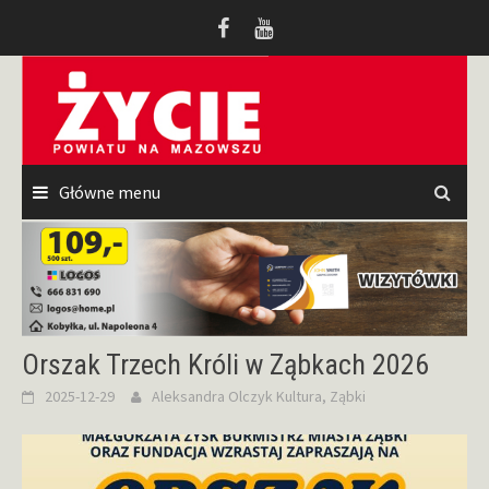
Przeskocz
do
treści
Główne menu
Orszak Trzech Króli w Ząbkach 2026
2025-12-29
Aleksandra Olczyk
Kultura
,
Ząbki