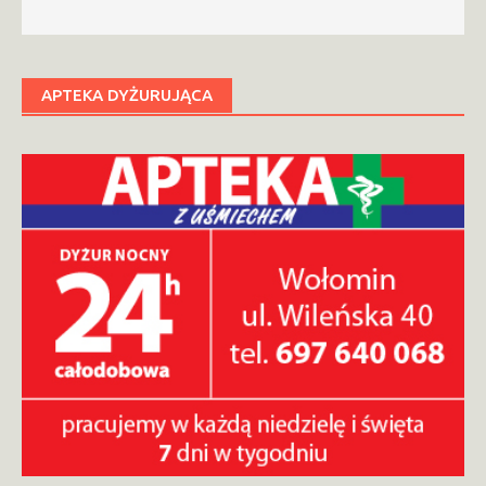
APTEKA DYŻURUJĄCA