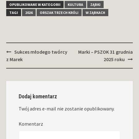
OPUBLIKOWANE W KATEGORII
KULTURA
ZĄBKI
TAGI
2026
ORSZAK TRZECH KRÓLI
W ZĄBKACH
Zobacz
Sukces młodego twórcy
Marki – PSZOK 31 grudnia
wpisy
z Marek
2025 roku
Dodaj komentarz
Twój adres e-mail nie zostanie opublikowany.
Komentarz