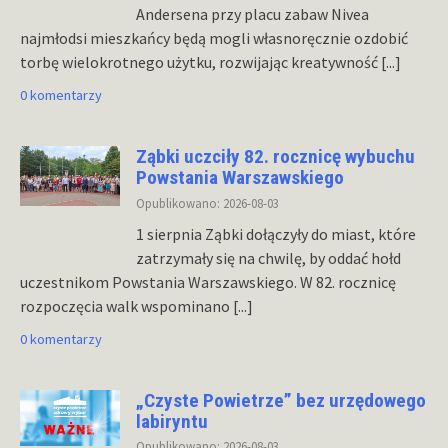
Andersena przy placu zabaw Nivea
najmłodsi mieszkańcy będą mogli własnoręcznie ozdobić
torbę wielokrotnego użytku, rozwijając kreatywność
[...]
0 komentarzy
Ząbki uczciły 82. rocznicę wybuchu
Powstania Warszawskiego
Opublikowano: 2026-08-03
1 sierpnia Ząbki dołączyły do miast, które
zatrzymały się na chwilę, by oddać hołd
uczestnikom Powstania Warszawskiego. W 82. rocznicę
rozpoczęcia walk wspominano
[...]
0 komentarzy
„Czyste Powietrze” bez urzędowego
labiryntu
Opublikowano: 2026-08-03