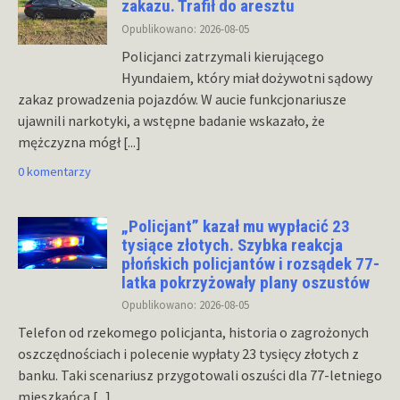
zakazu. Trafił do aresztu
Opublikowano: 2026-08-05
Policjanci zatrzymali kierującego
Hyundaiem, który miał dożywotni sądowy
zakaz prowadzenia pojazdów. W aucie funkcjonariusze
ujawnili narkotyki, a wstępne badanie wskazało, że
mężczyzna mógł
[...]
0 komentarzy
„Policjant” kazał mu wypłacić 23
tysiące złotych. Szybka reakcja
płońskich policjantów i rozsądek 77-
latka pokrzyżowały plany oszustów
Opublikowano: 2026-08-05
Telefon od rzekomego policjanta, historia o zagrożonych
oszczędnościach i polecenie wypłaty 23 tysięcy złotych z
banku. Taki scenariusz przygotowali oszuści dla 77-letniego
mieszkańca
[...]