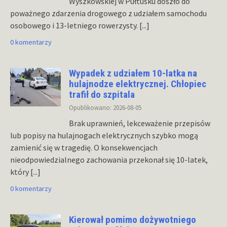
Wyszkowskiej w Pułtusku doszło do
poważnego zdarzenia drogowego z udziałem samochodu
osobowego i 13-letniego rowerzysty.
[...]
0 komentarzy
Wypadek z udziałem 10-latka na
hulajnodze elektrycznej. Chłopiec
trafił do szpitala
Opublikowano: 2026-08-05
Brak uprawnień, lekceważenie przepisów
lub popisy na hulajnogach elektrycznych szybko mogą
zamienić się w tragedię. O konsekwencjach
nieodpowiedzialnego zachowania przekonał się 10-latek,
który
[...]
0 komentarzy
Kierował pomimo dożywotniego