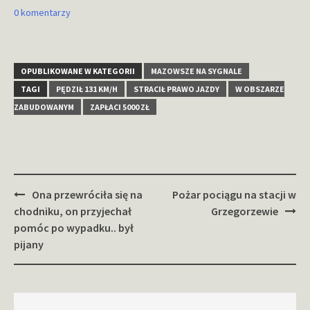
0 komentarzy
OPUBLIKOWANE W KATEGORII
MAZOWSZE NA SYGNALE
TAGI
PĘDZIŁ 131 KM/H
STRACIŁ PRAWO JAZDY
W OBSZARZE
ZABUDOWANYM
ZAPŁACI 5000 ZŁ
Zobacz
Ona przewróciła się na
Pożar pociągu na stacji w
wpisy
chodniku, on przyjechał
Grzegorzewie
pomóc po wypadku.. był
pijany