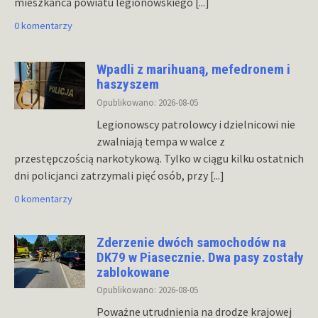
mieszkańca powiatu legionowskiego
[...]
0 komentarzy
Wpadli z marihuaną, mefedronem i
haszyszem
Opublikowano: 2026-08-05
Legionowscy patrolowcy i dzielnicowi nie
zwalniają tempa w walce z
przestępczością narkotykową. Tylko w ciągu kilku ostatnich
dni policjanci zatrzymali pięć osób, przy
[...]
0 komentarzy
Zderzenie dwóch samochodów na
DK79 w Piasecznie. Dwa pasy zostały
zablokowane
Opublikowano: 2026-08-05
Poważne utrudnienia na drodze krajowej