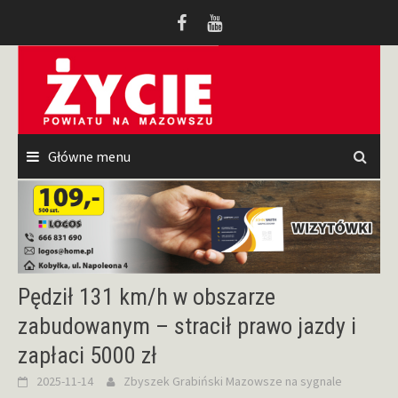
Przeskocz
do
treści
Główne menu
Pędził 131 km/h w obszarze
zabudowanym – stracił prawo jazdy i
zapłaci 5000 zł
2025-11-14
Zbyszek Grabiński
Mazowsze na sygnale