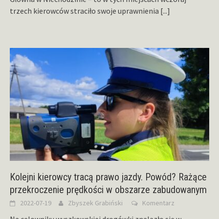
trzech kierowców straciło swoje uprawnienia
[...]
Kolejni kierowcy tracą prawo jazdy. Powód? Rażące
przekroczenie prędkości w obszarze zabudowanym
2022-07-19
Zbyszek Grabiński
Komentarz
Na celowniku wyszkowskiej drogówki znalazło się w