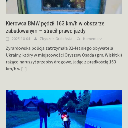
Kierowca BMW pędził 163 km/h w obszarze
zabudowanym – stracił prawo jazdy
2025-10-04
Zbyszek Grabiński
Komentarz
Żyrardowska policja zatrzymała 32-letniego obywatela
Ukrainy, który w miejscowości Oryszew Osada (gm. Wiskitki)
rażąco naruszył przepisy drogowe, jadąc z prędkością 163
km/h w
[...]