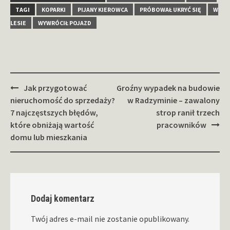
TAGI
KOPARKI
PIJANY KIEROWCA
PRÓBOWAŁ UKRYĆ SIĘ
W
LESIE
WYWRÓCIŁ POJAZD
Zobacz
Jak przygotować
Groźny wypadek na budowie
wpisy
nieruchomość do sprzedaży?
w Radzyminie – zawalony
7 najczęstszych błędów,
strop ranił trzech
które obniżają wartość
pracowników
domu lub mieszkania
Dodaj komentarz
Twój adres e-mail nie zostanie opublikowany.