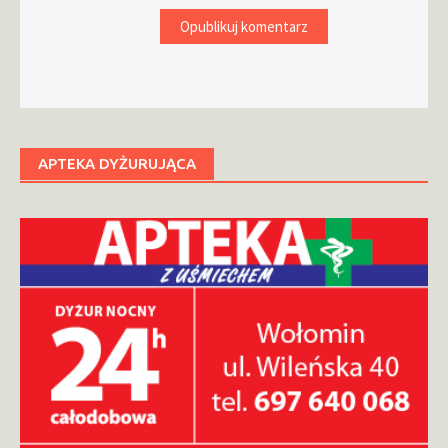
APTEKA DYŻURUJĄCA