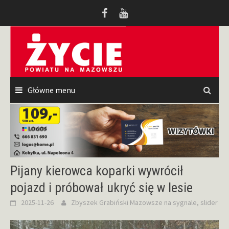
Przeskocz
do
treści
Główne menu
Pijany kierowca koparki wywrócił
pojazd i próbował ukryć się w lesie
2025-11-26
Zbyszek Grabiński
Mazowsze na sygnale
,
slider