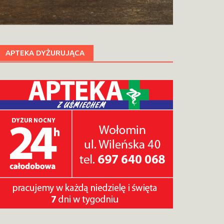
APTEKA DYŻURUJĄCA