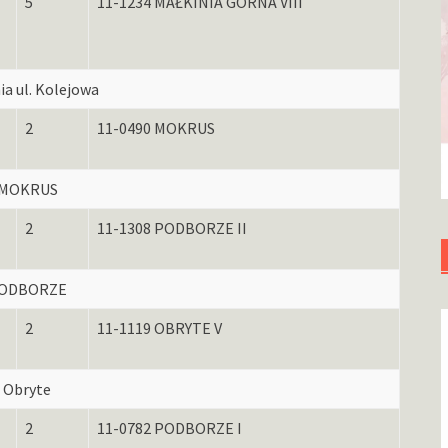
5
11-1234 MAŁKINIA GÓRNA VIII
ia ul. Kolejowa
2
11-0490 MOKRUS
MOKRUS
2
11-1308 PODBORZE II
ODBORZE
2
11-1119 OBRYTE V
Obryte
2
11-0782 PODBORZE I