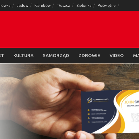
rówka
Jadów
Klembów
Tłuszcz
Zielonka
Poświętne
RT
KULTURA
SAMORZĄD
ZDROWIE
VIDEO
M