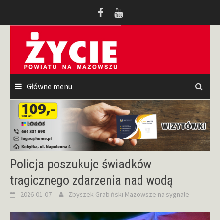
Przeskocz
do
treści
Główne menu
Policja poszukuje świadków
tragicznego zdarzenia nad wodą
2026-01-07
Zbyszek Grabiński
Mazowsze na sygnale