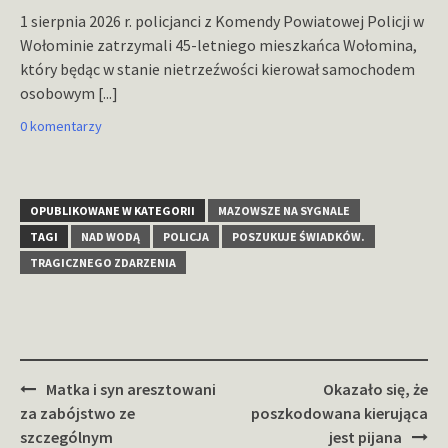
1 sierpnia 2026 r. policjanci z Komendy Powiatowej Policji w
Wołominie zatrzymali 45-letniego mieszkańca Wołomina,
który będąc w stanie nietrzeźwości kierował samochodem
osobowym
[...]
0 komentarzy
OPUBLIKOWANE W KATEGORII
MAZOWSZE NA SYGNALE
TAGI
NAD WODĄ
POLICJA
POSZUKUJE ŚWIADKÓW.
TRAGICZNEGO ZDARZENIA
Zobacz
Matka i syn aresztowani
Okazało się, że
wpisy
za zabójstwo ze
poszkodowana kierująca
szczególnym
jest pijana