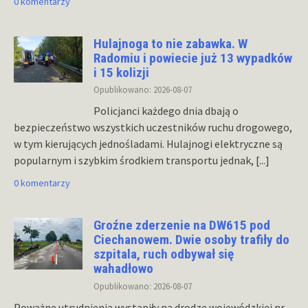
0 komentarzy
Hulajnoga to nie zabawka. W
Radomiu i powiecie już 13 wypadków
i 15 kolizji
Opublikowano: 2026-08-07
Policjanci każdego dnia dbają o
bezpieczeństwo wszystkich uczestników ruchu drogowego,
w tym kierujących jednośladami. Hulajnogi elektryczne są
popularnym i szybkim środkiem transportu jednak,
[...]
0 komentarzy
Groźne zderzenie na DW615 pod
Ciechanowem. Dwie osoby trafiły do
szpitala, ruch odbywał się
wahadłowo
Opublikowano: 2026-08-07
Poważne utrudnienia wystąpiły na drodze wojewódzkiej nr