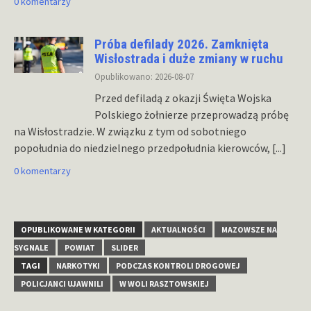
0 komentarzy
Próba defilady 2026. Zamknięta
Wisłostrada i duże zmiany w ruchu
Opublikowano: 2026-08-07
Przed defiladą z okazji Święta Wojska
Polskiego żołnierze przeprowadzą próbę
na Wisłostradzie. W związku z tym od sobotniego
popołudnia do niedzielnego przedpołudnia kierowców,
[...]
0 komentarzy
OPUBLIKOWANE W KATEGORII
AKTUALNOŚCI
MAZOWSZE NA
SYGNALE
POWIAT
SLIDER
TAGI
NARKOTYKI
PODCZAS KONTROLI DROGOWEJ
POLICJANCI UJAWNILI
W WOLI RASZTOWSKIEJ