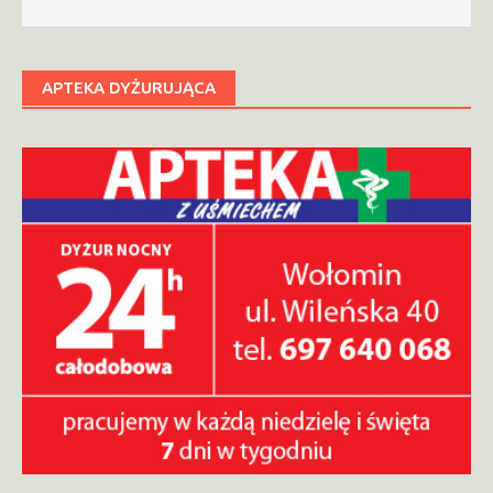
APTEKA DYŻURUJĄCA