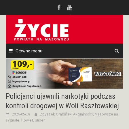
Przeskocz
do
treści
Główne menu
Policjanci ujawnili narkotyki podczas
kontroli drogowej w Woli Rasztowskiej
2026-05-18
Zbyszek Grabiński
Aktualności
,
Mazowsze na
sygnale
,
Powiat
,
slider