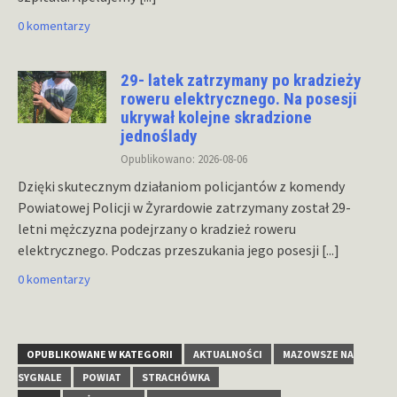
0 komentarzy
29- latek zatrzymany po kradzieży
roweru elektrycznego. Na posesji
ukrywał kolejne skradzione
jednoślady
Opublikowano: 2026-08-06
Dzięki skutecznym działaniom policjantów z komendy
Powiatowej Policji w Żyrardowie zatrzymany został 29-
letni mężczyzna podejrzany o kradzież roweru
elektrycznego. Podczas przeszukania jego posesji
[...]
0 komentarzy
OPUBLIKOWANE W KATEGORII
AKTUALNOŚCI
MAZOWSZE NA
SYGNALE
POWIAT
STRACHÓWKA