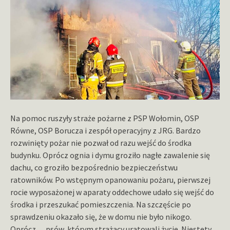
Na pomoc ruszyły straże pożarne z PSP Wołomin, OSP
Równe, OSP Borucza i zespół operacyjny z JRG. Bardzo
rozwinięty pożar nie pozwał od razu wejść do środka
budynku. Oprócz ognia i dymu groziło nagłe zawalenie się
dachu, co groziło bezpośrednio bezpieczeństwu
ratowników. Po wstępnym opanowaniu pożaru, pierwszej
rocie wyposażonej w aparaty oddechowe udało się wejść do
środka i przeszukać pomieszczenia. Na szczęście po
sprawdzeniu okazało się, że w domu nie było nikogo.
Oprócz….psów, którym strażacy uratowali życie. Niestety