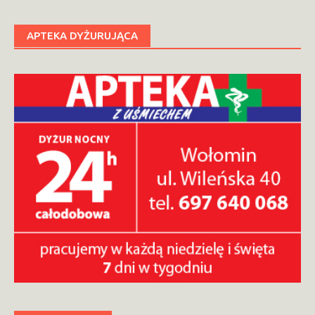
APTEKA DYŻURUJĄCA