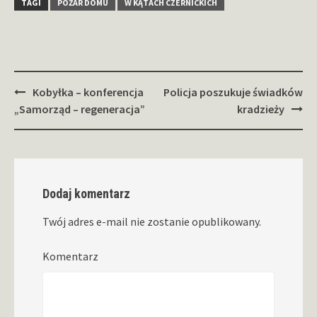
TAGI
POŻAR DOMU
W KĄTACH CZERNICKICH
Zobacz
Kobyłka – konferencja
Policja poszukuje świadków
wpisy
„Samorząd – regeneracja”
kradzieży
Dodaj komentarz
Twój adres e-mail nie zostanie opublikowany.
Komentarz