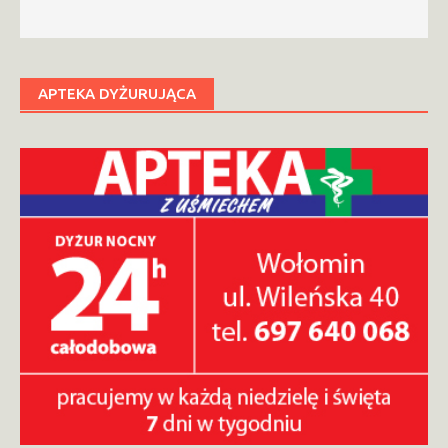
APTEKA DYŻURUJĄCA