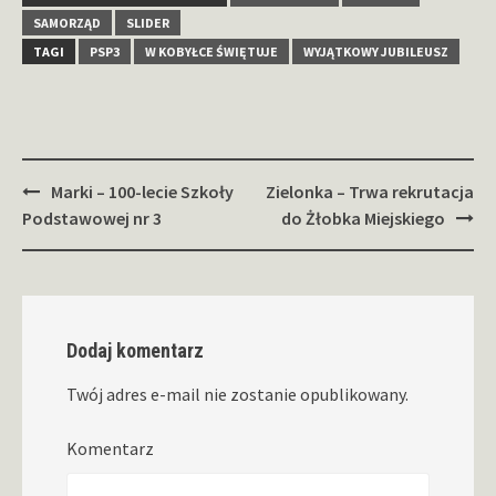
SAMORZĄD
SLIDER
TAGI
PSP3
W KOBYŁCE ŚWIĘTUJE
WYJĄTKOWY JUBILEUSZ
Zobacz
Marki – 100-lecie Szkoły
Zielonka – Trwa rekrutacja
wpisy
Podstawowej nr 3
do Żłobka Miejskiego
Dodaj komentarz
Twój adres e-mail nie zostanie opublikowany.
Komentarz