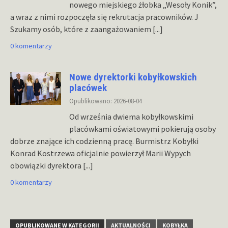
nowego miejskiego żłobka „Wesoły Konik”,
a wraz z nimi rozpoczęła się rekrutacja pracowników. J
Szukamy osób, które z zaangażowaniem
[...]
0 komentarzy
Nowe dyrektorki kobyłkowskich
placówek
Opublikowano: 2026-08-04
Od września dwiema kobyłkowskimi
placówkami oświatowymi pokierują osoby
dobrze znające ich codzienną pracę. Burmistrz Kobyłki
Konrad Kostrzewa oficjalnie powierzył Marii Wypych
obowiązki dyrektora
[...]
0 komentarzy
OPUBLIKOWANE W KATEGORII
AKTUALNOŚCI
KOBYŁKA