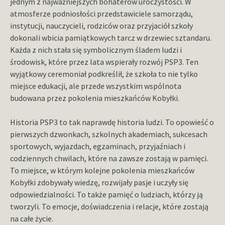
jednym z najważniejszych bohaterów uroczystości. W
atmosferze podniosłości przedstawiciele samorządu,
instytucji, nauczycieli, rodziców oraz przyjaciół szkoły
dokonali wbicia pamiątkowych tarcz w drzewiec sztandaru.
Każda z nich stała się symbolicznym śladem ludzi i
środowisk, które przez lata wspierały rozwój PSP3. Ten
wyjątkowy ceremoniał podkreślił, że szkoła to nie tylko
miejsce edukacji, ale przede wszystkim wspólnota
budowana przez pokolenia mieszkańców Kobyłki.
Historia PSP3 to tak naprawdę historia ludzi. To opowieść o
pierwszych dzwonkach, szkolnych akademiach, sukcesach
sportowych, wyjazdach, egzaminach, przyjaźniach i
codziennych chwilach, które na zawsze zostają w pamięci.
To miejsce, w którym kolejne pokolenia mieszkańców
Kobyłki zdobywały wiedzę, rozwijały pasje i uczyły się
odpowiedzialności. To także pamięć o ludziach, którzy ją
tworzyli. To emocje, doświadczenia i relacje, które zostają
na całe życie.