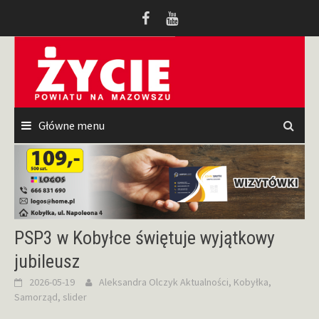
Przeskocz
do
treści
Główne menu
PSP3 w Kobyłce świętuje wyjątkowy
jubileusz
2026-05-19
Aleksandra Olczyk
Aktualności
,
Kobyłka
,
Samorząd
,
slider