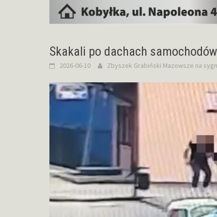
Skakali po dachach samochodów.
2026-06-10
Zbyszek Grabiński
Mazowsze na sygn