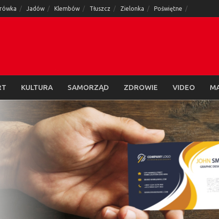
rówka
Jadów
Klembów
Tłuszcz
Zielonka
Poświętne
RT
KULTURA
SAMORZĄD
ZDROWIE
VIDEO
M