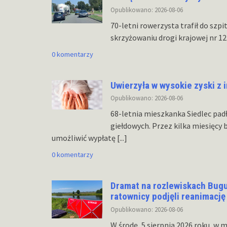
Opublikowano: 2026-08-06
70-letni rowerzysta trafił do szp
skrzyżowaniu drogi krajowej nr 1
0 komentarzy
Uwierzyła w wysokie zyski z i
Opublikowano: 2026-08-06
68-letnia mieszkanka Siedlec pad
giełdowych. Przez kilka miesięcy 
umożliwić wypłatę
[...]
0 komentarzy
Dramat na rozlewiskach Bug
ratownicy podjęli reanimację
Opublikowano: 2026-08-06
W środę, 5 sierpnia 2026 roku, w