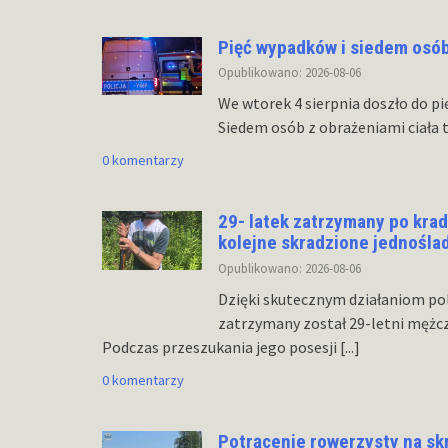
Pięć wypadków i siedem osó
Opublikowano: 2026-08-06
We wtorek 4 sierpnia doszło do p
Siedem osób z obrażeniami ciała t
0 komentarzy
29- latek zatrzymany po kra
kolejne skradzione jednośla
Opublikowano: 2026-08-06
Dzięki skutecznym działaniom po
zatrzymany został 29-letni mężcz
Podczas przeszukania jego posesji
[...]
0 komentarzy
Potrącenie rowerzysty na s