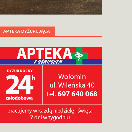
APTEKA DYŻURUJĄCA