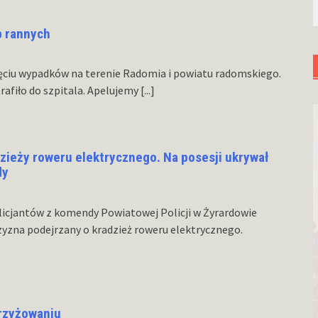
b rannych
ięciu wypadków na terenie Radomia i powiatu radomskiego.
rafiło do szpitala. Apelujemy
[...]
dzieży roweru elektrycznego. Na posesji ukrywał
dy
licjantów z komendy Powiatowej Policji w Żyrardowie
yzna podejrzany o kradzież roweru elektrycznego.
krzyżowaniu