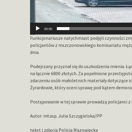
00:00
Funkcjonariusze natychmiast podjęli czynności zmi
policjantów z mszczonowskiego komisariatu mężcz
dnia.
Podejrzany przyznał się do uszkodzenia mienia. Ł
na łącznie 6800 złotych. Za popełnione przestęps
zdarzeniu osób małoletnich materiały dotyczące 
Żyrardowie, który oceni sprawę pod kątem demorali
Postępowanie w tej sprawie prowadzą policjanci z
Autor: mł.asp. Julia Szczygielska/PP
tekst i zdjęcia Policja Mazowiecka