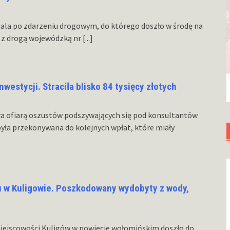
itala po zdarzeniu drogowym, do którego doszło w środę na
2 z drogą wojewódzką nr
[...]
nwestycji. Straciła blisko 84 tysięcy złotych
ła ofiarą oszustów podszywających się pod konsultantów
była przekonywana do kolejnych wpłat, które miały
u w Kuligowie. Poszkodowany wydobyty z wody,
 miejscowości Kuligów w powiecie wołomińskim doszło do