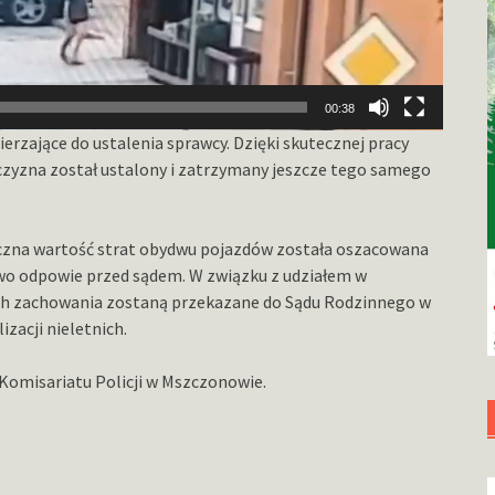
00:38
erzające do ustalenia sprawcy. Dzięki skutecznej pracy
yzna został ustalony i zatrzymany jeszcze tego samego
ączna wartość strat obydwu pojazdów została oszacowana
two odpowie przed sądem. W związku z udziałem w
ich zachowania zostaną przekazane do Sądu Rodzinnego w
zacji nieletnich.
 Komisariatu Policji w Mszczonowie.