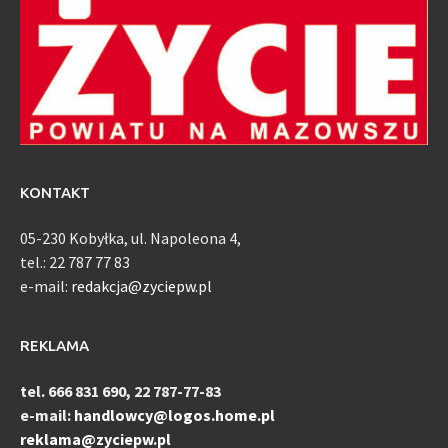
KONTAKT
05-230 Kobyłka, ul. Napoleona 4,
tel.: 22 787 77 83
e-mail:
redakcja@zyciepw.pl
REKLAMA
tel. 666 831 690, 22 787-77-83
e-mail:
handlowcy@logos.home.pl
reklama@zyciepw.pl