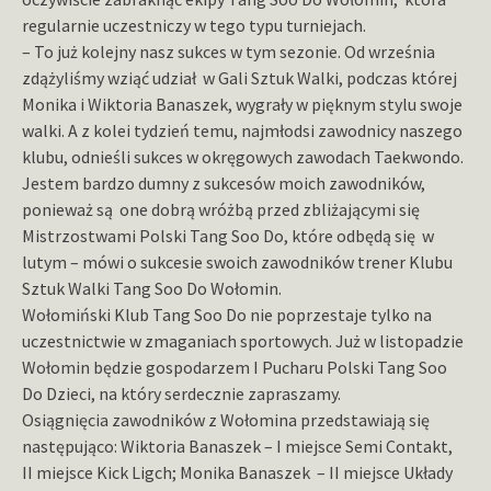
regularnie uczestniczy w tego typu turniejach.
– To już kolejny nasz sukces w tym sezonie. Od września
zdążyliśmy wziąć udział w Gali Sztuk Walki, podczas której
Monika i Wiktoria Banaszek, wygrały w pięknym stylu swoje
walki. A z kolei tydzień temu, najmłodsi zawodnicy naszego
klubu, odnieśli sukces w okręgowych zawodach Taekwondo.
Jestem bardzo dumny z sukcesów moich zawodników,
ponieważ są one dobrą wróżbą przed zbliżającymi się
Mistrzostwami Polski Tang Soo Do, które odbędą się w
lutym – mówi o sukcesie swoich zawodników trener Klubu
Sztuk Walki Tang Soo Do Wołomin.
Wołomiński Klub Tang Soo Do nie poprzestaje tylko na
uczestnictwie w zmaganiach sportowych. Już w listopadzie
Wołomin będzie gospodarzem I Pucharu Polski Tang Soo
Do Dzieci, na który serdecznie zapraszamy.
Osiągnięcia zawodników z Wołomina przedstawiają się
następująco: Wiktoria Banaszek – I miejsce Semi Contakt,
II miejsce Kick Ligch; Monika Banaszek – II miejsce Układy