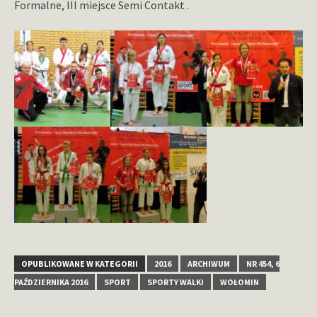
Formalne, III miejsce Semi Contakt .
OPUBLIKOWANE W KATEGORII
2016
ARCHIWUM
NR 454, 6
PAŹDZIERNIKA 2016
SPORT
SPORTY WALKI
WOŁOMIN