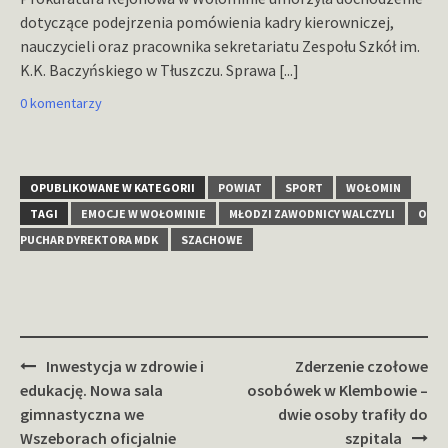
dotyczące podejrzenia pomówienia kadry kierowniczej,
nauczycieli oraz pracownika sekretariatu Zespołu Szkół im.
K.K. Baczyńskiego w Tłuszczu. Sprawa
[...]
0 komentarzy
OPUBLIKOWANE W KATEGORII
POWIAT
SPORT
WOŁOMIN
TAGI
EMOCJE W WOŁOMINIE
MŁODZI ZAWODNICY WALCZYLI
O
PUCHAR DYREKTORA MDK
SZACHOWE
Zobacz
Inwestycja w zdrowie i
Zderzenie czołowe
wpisy
edukację. Nowa sala
osobówek w Klembowie –
gimnastyczna we
dwie osoby trafiły do
Wszeborach oficjalnie
szpitala