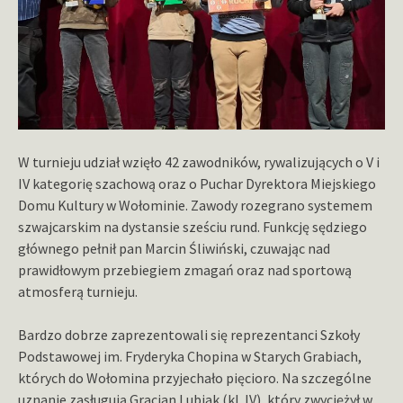
W turnieju udział wzięło 42 zawodników, rywalizujących o V i
IV kategorię szachową oraz o Puchar Dyrektora Miejskiego
Domu Kultury w Wołominie. Zawody rozegrano systemem
szwajcarskim na dystansie sześciu rund. Funkcję sędziego
głównego pełnił pan Marcin Śliwiński, czuwając nad
prawidłowym przebiegiem zmagań oraz nad sportową
atmosferą turnieju.
Bardzo dobrze zaprezentowali się reprezentanci Szkoły
Podstawowej im. Fryderyka Chopina w Starych Grabiach,
których do Wołomina przyjechało pięcioro. Na szczególne
uznanie zasługują Gracjan Lubiak (kl. IV), który zwyciężył w