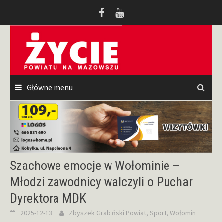
Przeskocz
do
treści
Główne menu
Szachowe emocje w Wołominie –
Młodzi zawodnicy walczyli o Puchar
Dyrektora MDK
2025-12-13
Zbyszek Grabiński
Powiat
,
Sport
,
Wołomin