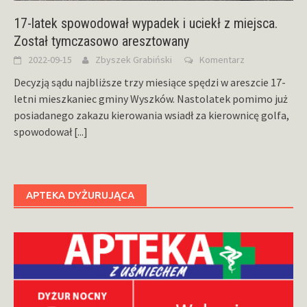
17-latek spowodował wypadek i uciekł z miejsca.
Został tymczasowo aresztowany
2022-09-15
Zbyszek Grabiński
Komentarz
Decyzją sądu najbliższe trzy miesiące spędzi w areszcie 17-
letni mieszkaniec gminy Wyszków. Nastolatek pomimo już
posiadanego zakazu kierowania wsiadł za kierownicę golfa,
spowodował
[...]
APTEKA DYŻURUJĄCA