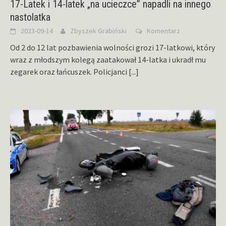
17-Latek i 14-latek „na ucieczce” napadli na innego
nastolatka
2023-09-14
Zbyszek Grabiński
Komentarz
Od 2 do 12 lat pozbawienia wolności grozi 17-latkowi, który
wraz z młodszym kolegą zaatakował 14-latka i ukradł mu
zegarek oraz łańcuszek. Policjanci
[...]