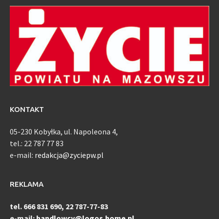
KONTAKT
05-230 Kobyłka, ul. Napoleona 4,
tel.: 22 787 77 83
e-mail:
redakcja@zyciepw.pl
REKLAMA
tel. 666 831 690, 22 787-77-83
e-mail:
handlowcy@logos.home.pl