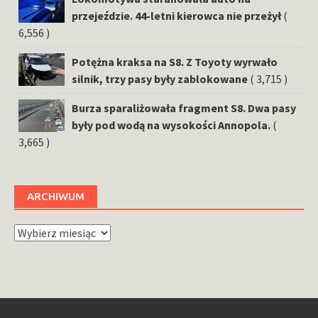
przejeździe. 44-letni kierowca nie przeżył
(
6,556 )
Potężna kraksa na S8. Z Toyoty wyrwało
silnik, trzy pasy były zablokowane
( 3,715 )
Burza sparaliżowała fragment S8. Dwa pasy
były pod wodą na wysokości Annopola.
(
3,665 )
ARCHIWUM
Archiwum