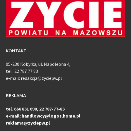
KONTAKT
05-230 Kobyłka, ul. Napoleona 4,
tel.: 22 787 77 83
e-mail:
redakcja@zyciepw.pl
REKLAMA
tel. 666 831 690, 22 787-77-83
e-mail:
handlowcy@logos.home.pl
reklama@zyciepw.pl