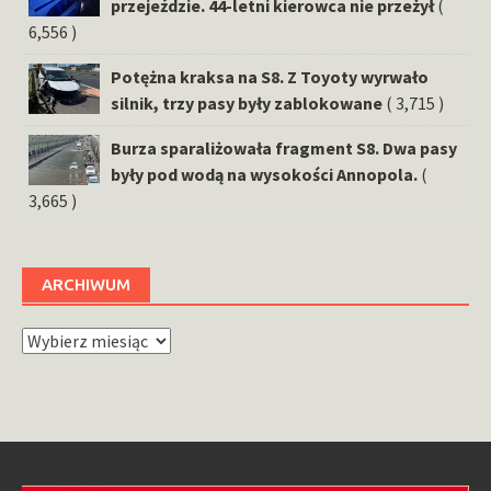
przejeździe. 44-letni kierowca nie przeżył
(
6,556 )
Potężna kraksa na S8. Z Toyoty wyrwało
silnik, trzy pasy były zablokowane
( 3,715 )
Burza sparaliżowała fragment S8. Dwa pasy
były pod wodą na wysokości Annopola.
(
3,665 )
ARCHIWUM
Archiwum