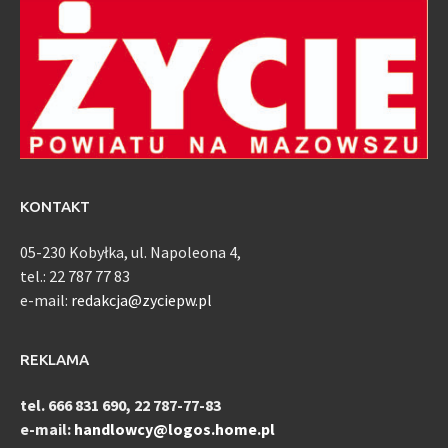
KONTAKT
05-230 Kobyłka, ul. Napoleona 4,
tel.: 22 787 77 83
e-mail:
redakcja@zyciepw.pl
REKLAMA
tel. 666 831 690, 22 787-77-83
e-mail:
handlowcy@logos.home.pl