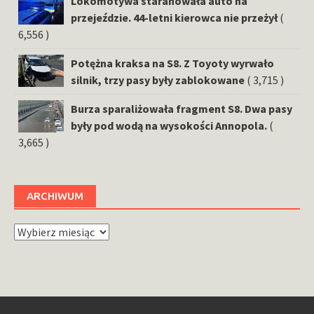
Lokomotywa staranowała auto na
przejeździe. 44-letni kierowca nie przeżył
(
6,556 )
Potężna kraksa na S8. Z Toyoty wyrwało
silnik, trzy pasy były zablokowane
( 3,715 )
Burza sparaliżowała fragment S8. Dwa pasy
były pod wodą na wysokości Annopola.
(
3,665 )
ARCHIWUM
Archiwum