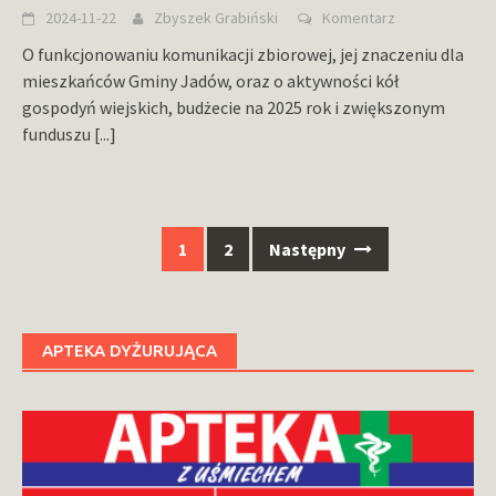
2024-11-22
Zbyszek Grabiński
Komentarz
O funkcjonowaniu komunikacji zbiorowej, jej znaczeniu dla
mieszkańców Gminy Jadów, oraz o aktywności kół
gospodyń wiejskich, budżecie na 2025 rok i zwiększonym
funduszu
[...]
Nawigacja
1
2
Następny
po
wpisach
APTEKA DYŻURUJĄCA