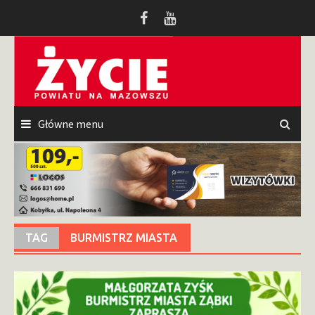
Przeskocz
do
treści
Główne menu
TAG
BURMISTRZ MIASTA