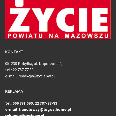
KONTAKT
05-230 Kobyłka, ul. Napoleona 4,
tel.: 22 787 77 83
e-mail:
redakcja@zyciepw.pl
REKLAMA
tel. 666 831 690, 22 787-77-83
e-mail:
handlowcy@logos.home.pl
reklama@zyciepw.pl