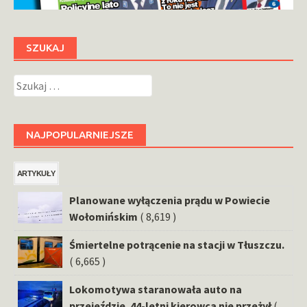
SZUKAJ
Szukaj:
NAJPOPULARNIEJSZE
ARTYKUŁY
Planowane wyłączenia prądu w Powiecie
Wołomińskim
( 8,619 )
Śmiertelne potrącenie na stacji w Tłuszczu.
( 6,665 )
Lokomotywa staranowała auto na
przejeździe. 44-letni kierowca nie przeżył
(