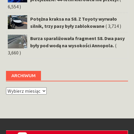
6,554 )
Potężna kraksa na S8. Z Toyoty wyrwało
silnik, trzy pasy były zablokowane
( 3,714 )
Burza sparaliżowała fragment S8. Dwa pasy
były pod wodą na wysokości Annopola.
(
3,660 )
ARCHIWUM
Archiwum