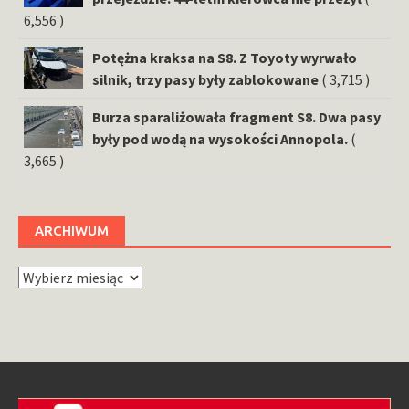
6,556 )
Potężna kraksa na S8. Z Toyoty wyrwało
silnik, trzy pasy były zablokowane
( 3,715 )
Burza sparaliżowała fragment S8. Dwa pasy
były pod wodą na wysokości Annopola.
(
3,665 )
ARCHIWUM
Archiwum