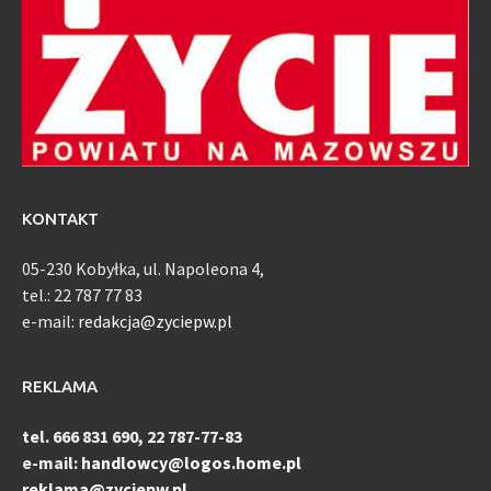
KONTAKT
05-230 Kobyłka, ul. Napoleona 4,
tel.: 22 787 77 83
e-mail:
redakcja@zyciepw.pl
REKLAMA
tel. 666 831 690, 22 787-77-83
e-mail:
handlowcy@logos.home.pl
reklama@zyciepw.pl