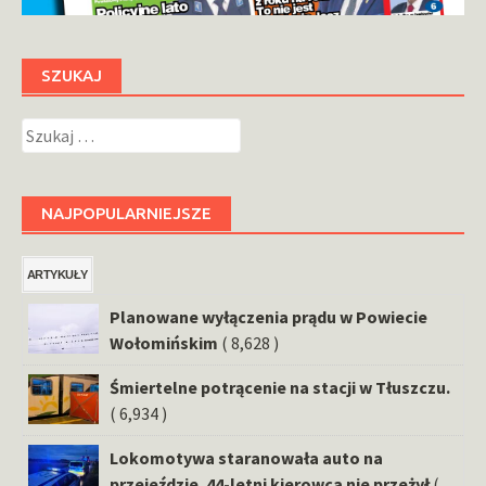
SZUKAJ
Szukaj:
NAJPOPULARNIEJSZE
ARTYKUŁY
Planowane wyłączenia prądu w Powiecie
Wołomińskim
( 8,628 )
Śmiertelne potrącenie na stacji w Tłuszczu.
( 6,934 )
Lokomotywa staranowała auto na
przejeździe. 44-letni kierowca nie przeżył
(