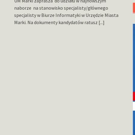
UM Marki zaprasza do udziału w najnowszym
naborze na stanowisko specjalisty/głównego
specjalisty w Biurze Informatyki w Urzędzie Miasta
Marki. Na dokumenty kandydatów ratusz
[...]