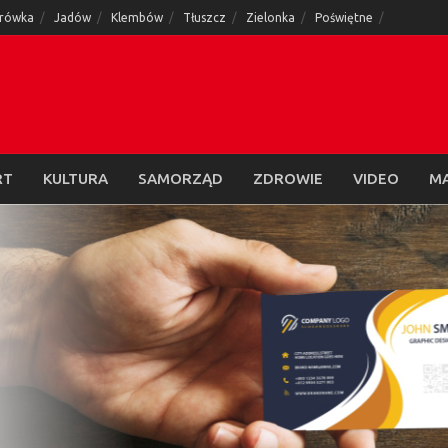
rówka
Jadów
Klembów
Tłuszcz
Zielonka
Poświętne
RT
KULTURA
SAMORZĄD
ZDROWIE
VIDEO
M