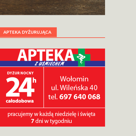
APTEKA DYŻURUJĄCA