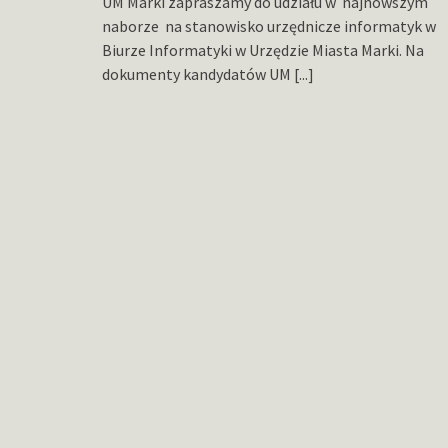
UM Marki zapraszamy do udziału w najnowszym
naborze na stanowisko urzędnicze informatyk w
Biurze Informatyki w Urzędzie Miasta Marki. Na
dokumenty kandydatów UM
[...]