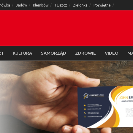
rówka
Jadów
Klembów
Tłuszcz
Zielonka
Poświętne
RT
KULTURA
SAMORZĄD
ZDROWIE
VIDEO
M