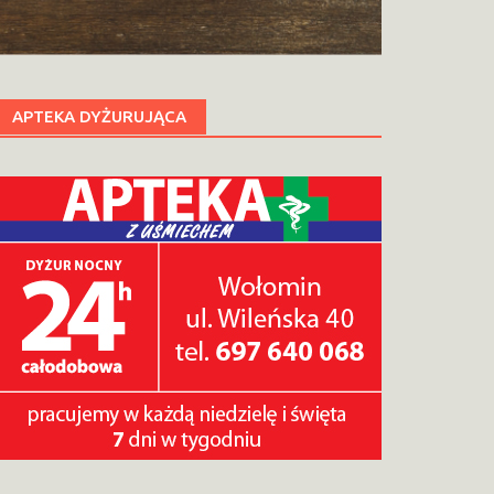
APTEKA DYŻURUJĄCA