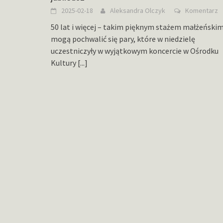
2025-02-18
Aleksandra Olczyk
Komentarz
50 lat i więcej – takim pięknym stażem małżeński
mogą pochwalić się pary, które w niedzielę
uczestniczyły w wyjątkowym koncercie w Ośrodku
Kultury
[...]