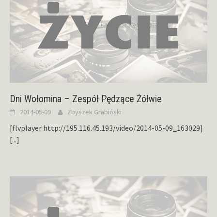
Dni Wołomina – Zespół Pędzące Żółwie
2014-05-09
Zbyszek Grabiński
[flvplayer http://195.116.45.193/video/2014-05-09_163029]
[...]