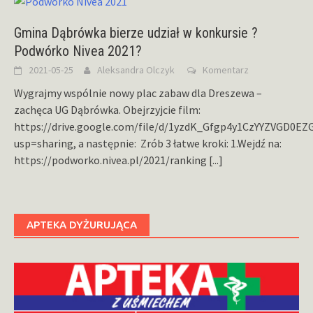
Gmina Dąbrówka bierze udział w konkursie ?
Podwórko Nivea 2021?
2021-05-25
Aleksandra Olczyk
Komentarz
Wygrajmy wspólnie nowy plac zabaw dla Dreszewa –
zachęca UG Dąbrówka. Obejrzyjcie film:
https://drive.google.com/file/d/1yzdK_Gfgp4y1CzYYZVGD0EZ
usp=sharing, a następnie: Zrób 3 łatwe kroki: 1.Wejdź na:
https://podworko.nivea.pl/2021/ranking
[...]
APTEKA DYŻURUJĄCA