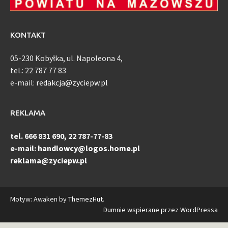
KONTAKT
05-230 Kobyłka, ul. Napoleona 4,
tel.: 22 787 77 83
e-mail:
redakcja@zyciepw.pl
REKLAMA
tel. 666 831 690, 22 787-77-83
e-mail:
handlowcy@logos.home.pl
reklama@zyciepw.pl
Motyw: Awaken by
ThemezHut
.
Dumnie wspierane przez WordPressa