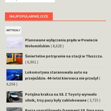
NAJPOPULARNIEJSZE
ARTYKUŁY
Planowane wyłączenia prądu w Powiecie
Wołomińskim
( 8,628 )
Śmiertelne potrącenie na stacji w Tłuszczu.
( 6,901 )
Lokomotywa staranowała auto na
przejeździe. 44-letni kierowca nie przeżył
(
6,556 )
Potężna kraksa na S8. Z Toyoty wyrwało
silnik, trzy pasy były zablokowane
( 3,715 )
Burza sparaliżowała fragment S8. Dwa pasy