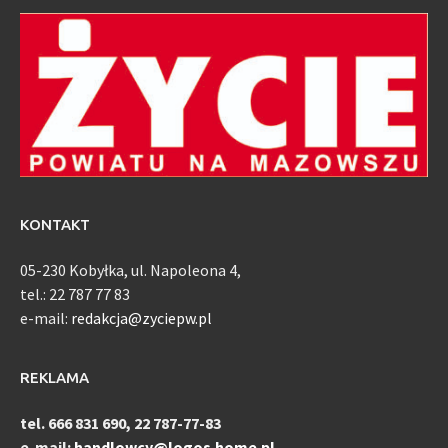
KONTAKT
05-230 Kobyłka, ul. Napoleona 4,
tel.: 22 787 77 83
e-mail:
redakcja@zyciepw.pl
REKLAMA
tel. 666 831 690, 22 787-77-83
e-mail:
handlowcy@logos.home.pl