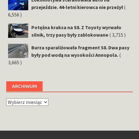
przejeździe. 44-letni kierowca nie przeżył
(
6,556 )
Potężna kraksa na S8. Z Toyoty wyrwało
silnik, trzy pasy były zablokowane
( 3,715 )
Burza sparaliżowała fragment S8. Dwa pasy
były pod wodą na wysokości Annopola.
(
3,665 )
ARCHIWUM
Archiwum