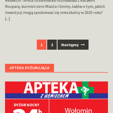
Redaktor Teresa Urbanowska rozmawiała z Rafałem
Rozparą, burmistrzem Miasta i Gminy Jadów o tym, jakich
inwestycji mogą spodziewać się mieszkańcy w 2025 roku?
[...]
Nawigacja
1
2
Następny
po
wpisach
APTEKA DYŻURUJĄCA