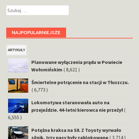
Szukaj:
NAJPOPULARNIEJSZE
ARTYKUŁY
Planowane wyłączenia prądu w Powiecie
Wołomińskim
( 8,621 )
Śmiertelne potrącenie na stacji w Tłuszczu.
( 6,773 )
Lokomotywa staranowała auto na
przejeździe. 44-letni kierowca nie przeżył
(
6,555 )
Potężna kraksa na S8. Z Toyoty wyrwało
silnik, trzy pasy były zablokowane
( 3,714 )