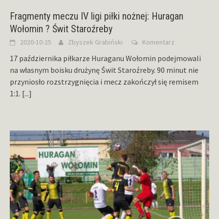
Fragmenty meczu IV ligi piłki nożnej: Huragan
Wołomin ? Świt Staroźreby
2020-10-25
Zbyszek Grabiński
Komentarz
17 października piłkarze Huraganu Wołomin podejmowali
na własnym boisku drużynę Świt Staroźreby. 90 minut nie
przyniosło rozstrzygnięcia i mecz zakończył się remisem
1:1.
[...]