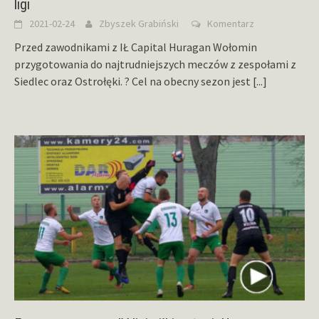
ligi
2021-02-24
Zbyszek Grabiński
Komentarz
Przed zawodnikami z IŁ Capital Huragan Wołomin
przygotowania do najtrudniejszych meczów z zespołami z
Siedlec oraz Ostrołęki. ? Cel na obecny sezon jest
[...]