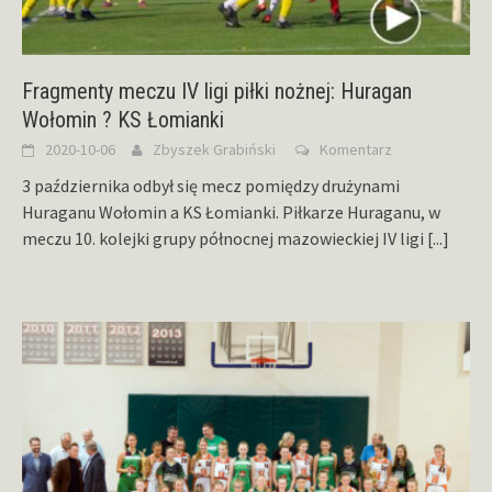
Fragmenty meczu IV ligi piłki nożnej: Huragan
Wołomin ? KS Łomianki
2020-10-06
Zbyszek Grabiński
Komentarz
3 października odbył się mecz pomiędzy drużynami
Huraganu Wołomin a KS Łomianki. Piłkarze Huraganu, w
meczu 10. kolejki grupy północnej mazowieckiej IV ligi
[...]