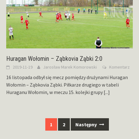
Huragan Wołomin – Ząbkovia Ząbki 2:0
2019-11-19
Jarosław Marek Komorowski
Komentarz
16 listopada odbył się mecz pomiędzy drużynami Huragan
Wołomin – Ząbkovia Ząbki. Piłkarze drugiego w tabeli
Huraganu Wołomin, w meczu 15. kolejki grupy
[...]
Nawigacja
1
2
Następny
po