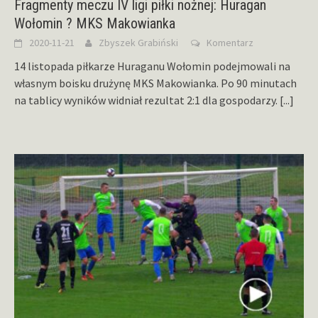
Fragmenty meczu IV ligi piłki nożnej: Huragan
Wołomin ? MKS Makowianka
2020-11-21
Zbyszek Grabiński
Komentarz
14 listopada piłkarze Huraganu Wołomin podejmowali na
własnym boisku drużynę MKS Makowianka. Po 90 minutach
na tablicy wyników widniał rezultat 2:1 dla gospodarzy.
[...]