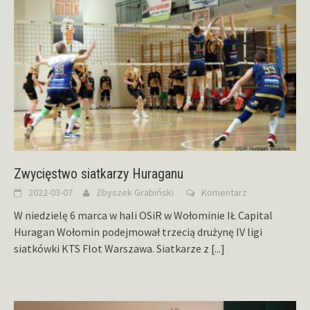
Zwycięstwo siatkarzy Huraganu
2022-03-07
Zbyszek Grabiński
Komentarz
W niedzielę 6 marca w hali OSiR w Wołominie IŁ Capital
Huragan Wołomin podejmował trzecią drużynę IV ligi
siatkówki KTS Flot Warszawa. Siatkarze z
[...]