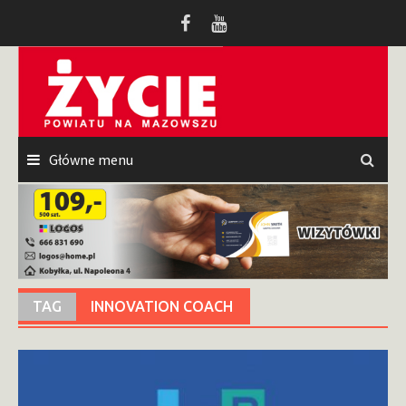
Przeskocz
do
treści
Główne menu
TAG
INNOVATION COACH