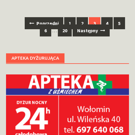
Nawigacja
Poprzedni
1
2
3
4
5
po
6
…
20
Następny
wpisach
APTEKA DYŻURUJĄCA