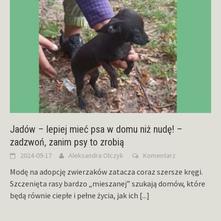
Jadów – lepiej mieć psa w domu niż nudę! –
zadzwoń, zanim psy to zrobią
2024-09-17
Aleksandra Olczyk
Komentarz
Modę na adopcję zwierzaków zatacza coraz szersze kręgi.
Szczenięta rasy bardzo „mieszanej” szukają domów, które
będą równie ciepłe i pełne życia, jak ich
[...]