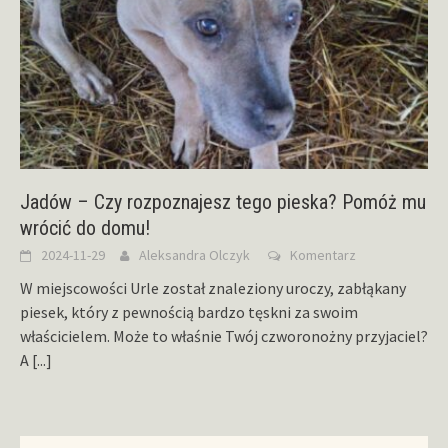
Jadów – Czy rozpoznajesz tego pieska? Pomóż mu
wrócić do domu!
2024-11-29
Aleksandra Olczyk
Komentarz
W miejscowości Urle został znaleziony uroczy, zabłąkany
piesek, który z pewnością bardzo tęskni za swoim
właścicielem. Może to właśnie Twój czworonożny przyjaciel?
A
[...]