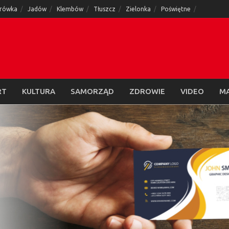
rówka
Jadów
Klembów
Tłuszcz
Zielonka
Poświętne
RT
KULTURA
SAMORZĄD
ZDROWIE
VIDEO
M