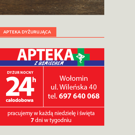
APTEKA DYŻURUJĄCA