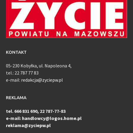
KONTAKT
05-230 Kobyłka, ul. Napoleona 4,
tel.: 22 787 77 83
e-mail:
redakcja@zyciepw.pl
REKLAMA
tel. 666 831 690, 22 787-77-83
e-mail:
handlowcy@logos.home.pl
reklama@zyciepw.pl