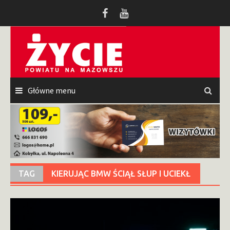
Przeskocz
do
treści
Główne menu
TAG
KIERUJĄC BMW ŚCIĄŁ SŁUP I UCIEKŁ