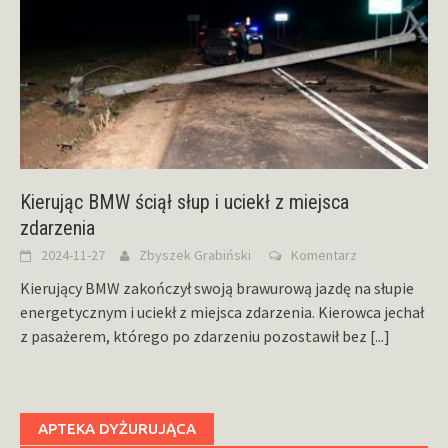
Kierując BMW ściął słup i uciekł z miejsca
zdarzenia
2024-11-27
Zbyszek Grabiński
Komentarz
Kierujący BMW zakończył swoją brawurową jazdę na słupie
energetycznym i uciekł z miejsca zdarzenia. Kierowca jechał
z pasażerem, którego po zdarzeniu pozostawił bez
[...]
APTEKA DYŻURUJĄCA