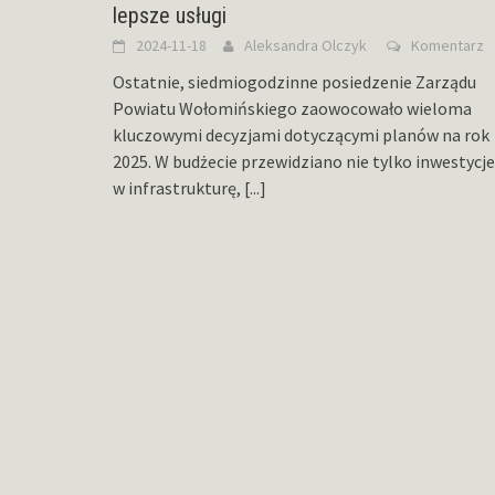
lepsze usługi
2024-11-18
Aleksandra Olczyk
Komentarz
Ostatnie, siedmiogodzinne posiedzenie Zarządu
Powiatu Wołomińskiego zaowocowało wieloma
kluczowymi decyzjami dotyczącymi planów na rok
2025. W budżecie przewidziano nie tylko inwestycje
w infrastrukturę,
[...]