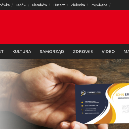
rówka
Jadów
Klembów
Tłuszcz
Zielonka
Poświętne
RT
KULTURA
SAMORZĄD
ZDROWIE
VIDEO
M