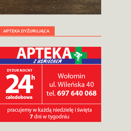
APTEKA DYŻURUJĄCA