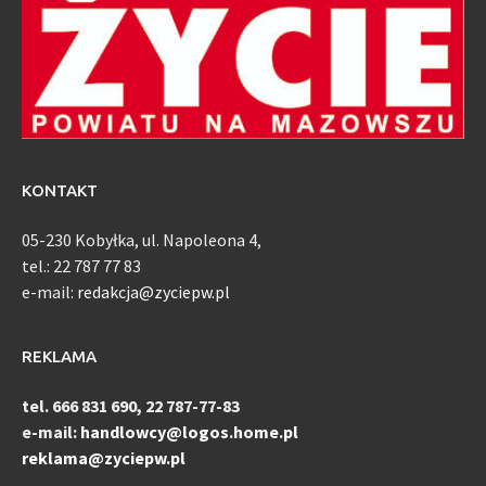
KONTAKT
05-230 Kobyłka, ul. Napoleona 4,
tel.: 22 787 77 83
e-mail:
redakcja@zyciepw.pl
REKLAMA
tel. 666 831 690, 22 787-77-83
e-mail:
handlowcy@logos.home.pl
reklama@zyciepw.pl