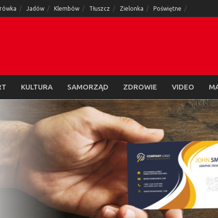
rówka
Jadów
Klembów
Tłuszcz
Zielonka
Poświętne
RT
KULTURA
SAMORZĄD
ZDROWIE
VIDEO
M