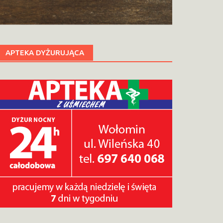
APTEKA DYŻURUJĄCA