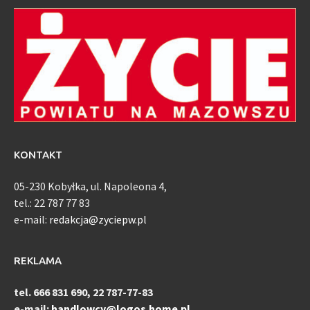
KONTAKT
05-230 Kobyłka, ul. Napoleona 4,
tel.: 22 787 77 83
e-mail:
redakcja@zyciepw.pl
REKLAMA
tel. 666 831 690, 22 787-77-83
e-mail:
handlowcy@logos.home.pl