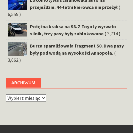
Lokomotywa staranowała auto na
przejeździe. 44-letni kierowca nie przeżył
(
6,555 )
Potężna kraksa na S8. Z Toyoty wyrwało
silnik, trzy pasy były zablokowane
( 3,714 )
Burza sparaliżowała fragment S8. Dwa pasy
były pod wodą na wysokości Annopola.
(
3,662 )
ARCHIWUM
Archiwum