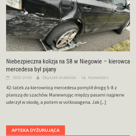
Niebezpieczna kolizja na S8 w Niegowie – kierowca
mercedesa był pijany
2025-10-02
Zbyszek Grabiński
Komentarz
42-latek za kierownicą mercedesa pomylił drogę S-8 z
planszą do szachów. Manewrując między pasami najpierw
uderzył w skodę, a potem w volkswagena. Jak
[...]
APTEKA DYŻURUJĄCA