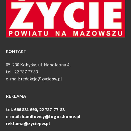
KONTAKT
05-230 Kobyłka, ul. Napoleona 4,
tel.: 22 787 77 83
e-mail:
redakcja@zyciepw.pl
REKLAMA
tel. 666 831 690, 22 787-77-83
e-mail:
handlowcy@logos.home.pl
reklama@zyciepw.pl