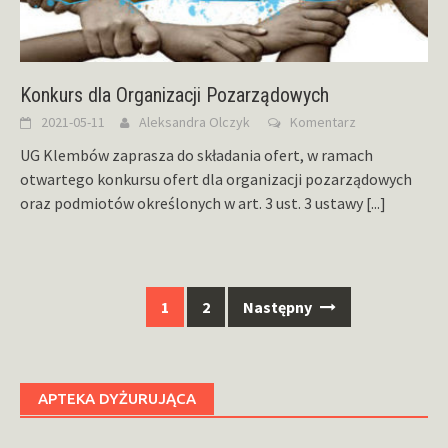
Konkurs dla Organizacji Pozarządowych
2021-05-11
Aleksandra Olczyk
Komentarz
UG Klembów zaprasza do składania ofert, w ramach
otwartego konkursu ofert dla organizacji pozarządowych
oraz podmiotów określonych w art. 3 ust. 3 ustawy
[...]
Nawigacja
1
2
Następny
po
wpisach
APTEKA DYŻURUJĄCA