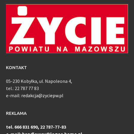
KONTAKT
05-230 Kobyłka, ul. Napoleona 4,
tel.: 22 787 77 83
e-mail:
redakcja@zyciepw.pl
REKLAMA
tel. 666 831 690, 22 787-77-83
e-mail:
handlowcy@logos.home.pl