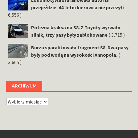
przejeździe. 44-letni kierowca nie przeżył
(
6,556 )
Potężna kraksa na S8. Z Toyoty wyrwało
silnik, trzy pasy były zablokowane
( 3,715 )
Burza sparaliżowała fragment S8. Dwa pasy
były pod wodą na wysokości Annopola.
(
3,665 )
ARCHIWUM
Archiwum