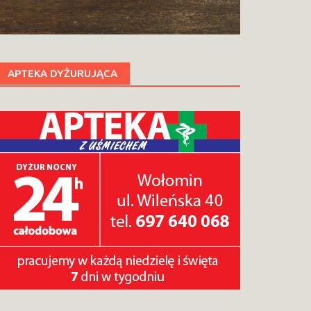
APTEKA DYŻURUJĄCA