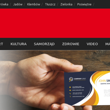
rówka
Jadów
Klembów
Tłuszcz
Zielonka
Poświętne
RT
KULTURA
SAMORZĄD
ZDROWIE
VIDEO
M