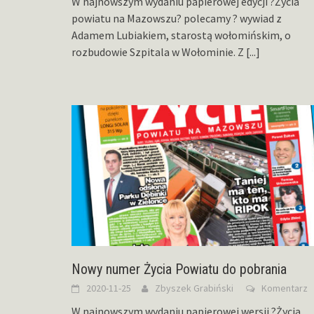
W najnowszym wydaniu papierowej edycji ?Życia
powiatu na Mazowszu? polecamy ? wywiad z
Adamem Lubiakiem, starostą wołomińskim, o
rozbudowie Szpitala w Wołominie. Z
[...]
Nowy numer Życia Powiatu do pobrania
2020-11-25
Zbyszek Grabiński
Komentarz
W najnowszym wydaniu papierowej wersji ?Życia