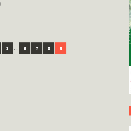
i
1
…
6
7
8
9