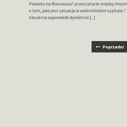
Powiatu na Mazowszu? przeczytacie między innym
o tym, jaka jest sytuacja w wołomińskim szpitalu ?
obszerna wypowiedź dyrektora
[...]
Nawigacja
Poprzedni
po
wpisach