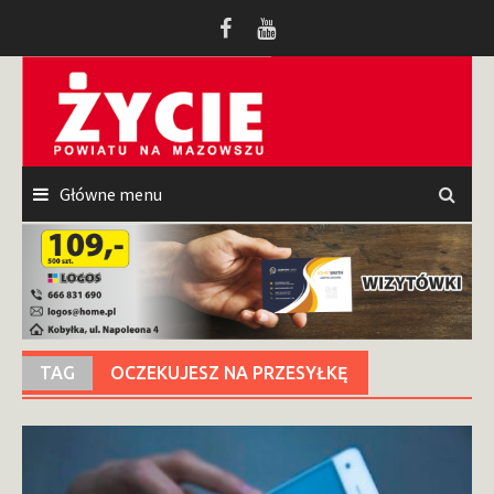
Przeskocz
do
treści
Główne menu
TAG
OCZEKUJESZ NA PRZESYŁKĘ