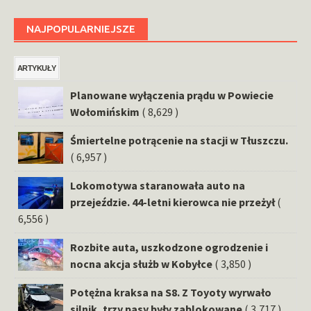
NAJPOPULARNIEJSZE
ARTYKUŁY
Planowane wyłączenia prądu w Powiecie
Wołomińskim
( 8,629 )
Śmiertelne potrącenie na stacji w Tłuszczu.
( 6,957 )
Lokomotywa staranowała auto na
przejeździe. 44-letni kierowca nie przeżył
(
6,556 )
Rozbite auta, uszkodzone ogrodzenie i
nocna akcja służb w Kobyłce
( 3,850 )
Potężna kraksa na S8. Z Toyoty wyrwało
silnik, trzy pasy były zablokowane
( 3,717 )