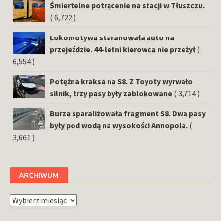
Śmiertelne potrącenie na stacji w Tłuszczu.
( 6,722 )
Lokomotywa staranowała auto na
przejeździe. 44-letni kierowca nie przeżył
(
6,554 )
Potężna kraksa na S8. Z Toyoty wyrwało
silnik, trzy pasy były zablokowane
( 3,714 )
Burza sparaliżowała fragment S8. Dwa pasy
były pod wodą na wysokości Annopola.
(
3,661 )
ARCHIWUM
Archiwum