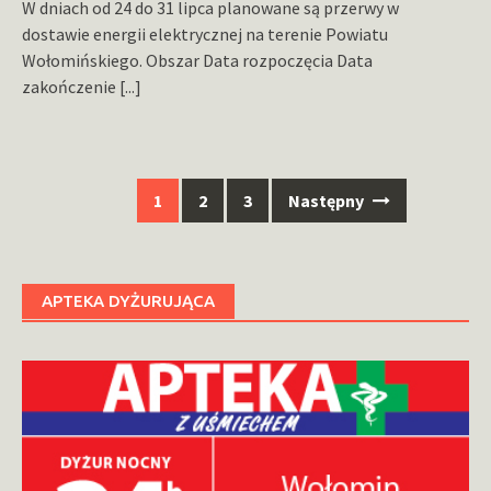
W dniach od 24 do 31 lipca planowane są przerwy w
dostawie energii elektrycznej na terenie Powiatu
Wołomińskiego. Obszar Data rozpoczęcia Data
zakończenie
[...]
Nawigacja
1
2
3
Następny
po
wpisach
APTEKA DYŻURUJĄCA