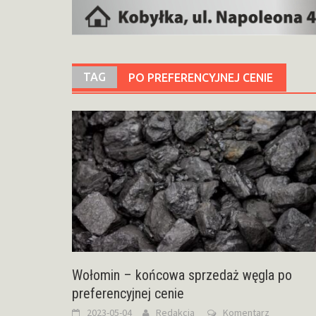
TAG
PO PREFERENCYJNEJ CENIE
Wołomin – końcowa sprzedaż węgla po
preferencyjnej cenie
2023-05-04
Redakcja
Komentarz