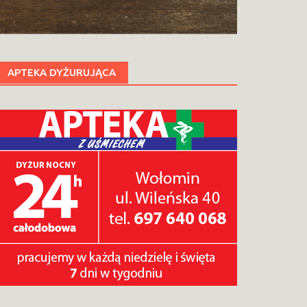
APTEKA DYŻURUJĄCA