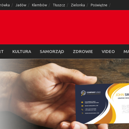
rówka
Jadów
Klembów
Tłuszcz
Zielonka
Poświętne
RT
KULTURA
SAMORZĄD
ZDROWIE
VIDEO
M